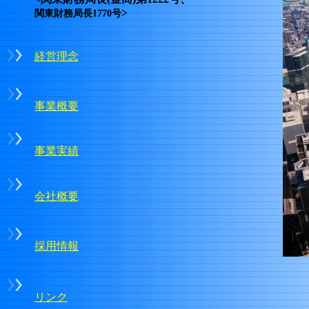
>
関東財務局長
1770
号
経営理念
事業概要
事業実績
会社概要
採用情報
リンク